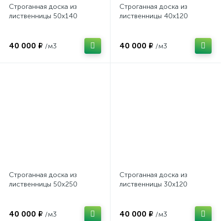
Строганная доска из
Строганная доска из
лиственницы 50х140
лиственницы 40х120
2
6
7
Вагонка из осины
Фанера ФСФ
Поручни для лестниц
40 000 ₽
40 000 ₽
/м3
/м3
7
4
Вагонка из сосны
Столбы для лестниц
5
Тетива
2
Шканты
Строганная доска из
Строганная доска из
лиственницы 50х250
лиственницы 30х120
40 000 ₽
40 000 ₽
/м3
/м3